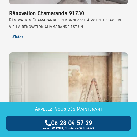
Rénovation Chamarande 91730
Rénovation Chamarande : redonnez vie à votre espace de
vie La rénovation Chamarande est un
+ d'infos
Appelez-Nous dès Maintenant
Rénovation Gironville sur Essonne 91720
06 28 04 57 29
Rénovation Gironville sur Essonne Vous souhaitez donner
Appel
GRATUIT
, Numéro
non surtaxé
un coup de neuf à votre maison à