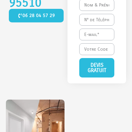
95510
06 28 04 57 29
DEVIS
GRATUIT