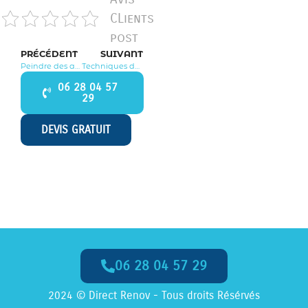
CLients
post
PRÉCÉDENT
SUIVANT
Peindre des animaux : astuces pour un rendu réaliste et vivant
Techniques de peinture en plein air : capturer la beauté de la nature en extérieur
06 28 04 57
29
DEVIS GRATUIT
06 28 04 57 29
Appelez-Nous dès Maintenant
2024 © Direct Renov - Tous droits Résérvés
06 28 04 57 29