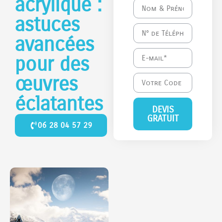
acrylique :
astuces
avancées
pour des
œuvres
éclatantes
DEVIS
GRATUIT
06 28 04 57 29