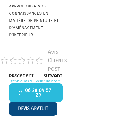
approfondir vos
connaissances en
matière de peinture et
d’aménagement
d’intérieur.
Avis
CLients
post
PRÉCÉDENT
SUIVANT
Techniques de peinture acrylique : astuces avancées pour des œuvres éclatantes
Peinture abstraite en mouvement : techniques pour donner vie à vos tableaux
06 28 04 57
29
DEVIS GRATUIT