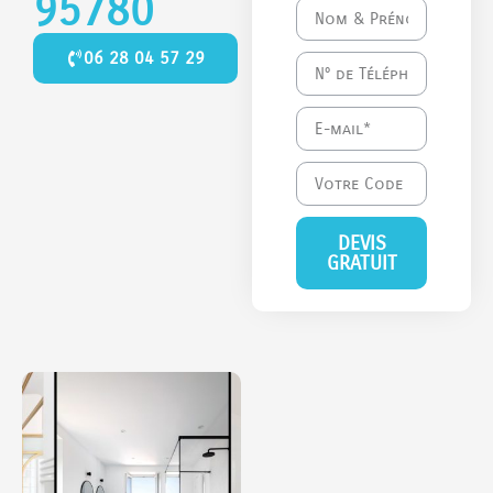
95780
06 28 04 57 29
DEVIS
GRATUIT