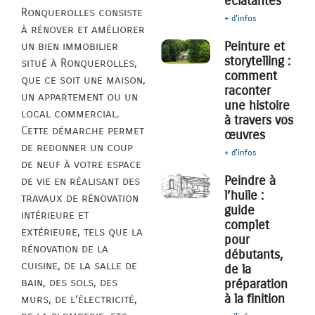
éclatantes
Ronquerolles consiste
+ d'infos
à rénover et améliorer
Peinture et
un bien immobilier
storytelling :
situé à Ronquerolles,
comment
que ce soit une maison,
raconter
un appartement ou un
une histoire
local commercial.
à travers vos
Cette démarche permet
œuvres
de redonner un coup
+ d'infos
de neuf à votre espace
Peindre à
de vie en réalisant des
l’huile :
travaux de rénovation
guide
intérieure et
complet
extérieure, tels que la
pour
rénovation de la
débutants,
cuisine, de la salle de
de la
bain, des sols, des
préparation
à la finition
murs, de l’électricité,