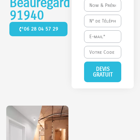
Beauregard
91940
06 28 04 57 29
DEVIS
GRATUIT