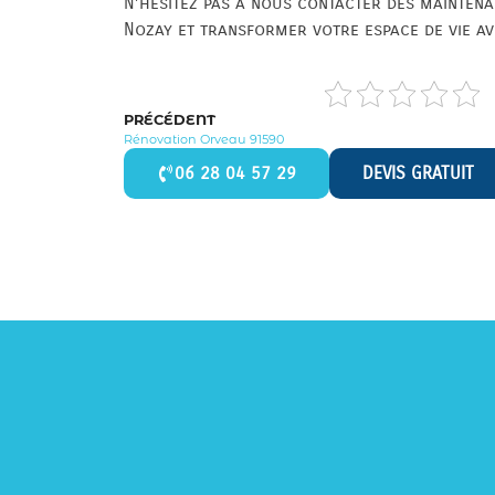
N’hésitez pas à nous contacter dès maintena
Nozay et transformer votre espace de vie ave
PRÉCÉDENT
Rénovation Orveau 91590
06 28 04 57 29
DEVIS GRATUIT