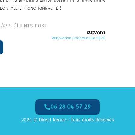
nt pour planifier votre projet de rénovation à
c style et fonctionnalité !
Avis CLients post
SUIVANT
Rénovation Cheptainville 91630
06 28 04 57 29
2024 © Direct Renov - Tous droits Résérvés