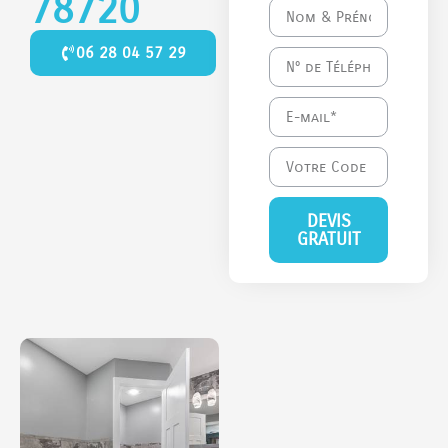
78720
06 28 04 57 29
DEVIS
GRATUIT