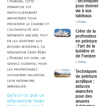
: techniques
l’Honoré, cette
pour donner
démarche est
vie à vos
particulièrement
tableaux
importante pour
+ d'infos
préserver le charme et
l’authenticité des
Créer de la
bâtiments anciens tout
profondeur
en les adaptant aux
en peinture
: l’art de la
besoins modernes. La
lumière et
rénovation Saint Rémy
de l’ombre
l’Honoré est donc un
+ d'infos
service essentiel pour
les propriétaires
Techniques
souhaitant valoriser
de peinture
leur patrimoine
acrylique :
astuces
immobilier.
avancées
Qu’est-ce que la
pour des
rénovation Saint
œuvres