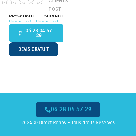
CLients
post
PRÉCÉDENT
SUIVANT
Rénovation Chevry Cossigny 77173
Rénovation Nandy 77176
06 28 04 57
29
DEVIS GRATUIT
06 28 04 57 29
Appelez-Nous dès Maintenant
2024 © Direct Renov - Tous droits Résérvés
06 28 04 57 29
Appel
GRATUIT
, Numéro
non surtaxé