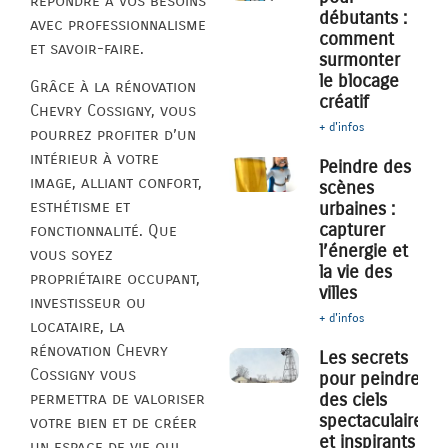
répondre à vos besoins
débutants :
avec professionnalisme
comment
et savoir-faire.
surmonter
le blocage
Grâce à la rénovation
créatif
Chevry Cossigny, vous
+ d'infos
pourrez profiter d’un
intérieur à votre
Peindre des
image, alliant confort,
scènes
esthétisme et
urbaines :
capturer
fonctionnalité. Que
l’énergie et
vous soyez
la vie des
propriétaire occupant,
villes
investisseur ou
+ d'infos
locataire, la
rénovation Chevry
Les secrets
Cossigny vous
pour peindre
des ciels
permettra de valoriser
spectaculaires
votre bien et de créer
et inspirants
un espace de vie qui