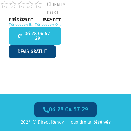
CLients
post
PRÉCÉDENT
SUIVANT
Rénovation Béhoust 78910
Rénovation Orvilliers 78910
06 28 04 57
29
DEVIS GRATUIT
06 28 04 57 29
Appelez-Nous dès Maintenant
2024 © Direct Renov - Tous droits Résérvés
06 28 04 57 29
Appel
GRATUIT
, Numéro
non surtaxé