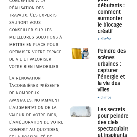
conception à la
débutants :
réalisation des
comment
travaux. Ces experts
surmonter
sauront vous
le blocage
conseiller sur les
créatif
meilleures solutions à
+ d'infos
mettre en place pour
Peindre des
optimiser votre espace
scènes
de vie et valoriser
urbaines :
votre bien immobilier.
capturer
l’énergie et
La rénovation
la vie des
Tacoignières présente
villes
de nombreux
+ d'infos
avantages, notamment
l’augmentation de la
Les secrets
valeur de votre bien,
pour peindre
des ciels
l’amélioration de votre
spectaculaires
confort au quotidien,
et inspirants
et la possibilité de