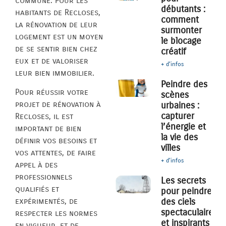
commune. Pour les
débutants :
habitants de Recloses,
comment
la rénovation de leur
surmonter
logement est un moyen
le blocage
de se sentir bien chez
créatif
eux et de valoriser
+ d'infos
leur bien immobilier.
Peindre des
Pour réussir votre
scènes
projet de rénovation à
urbaines :
capturer
Recloses, il est
l’énergie et
important de bien
la vie des
définir vos besoins et
villes
vos attentes, de faire
+ d'infos
appel à des
professionnels
Les secrets
qualifiés et
pour peindre
des ciels
expérimentés, de
spectaculaires
respecter les normes
et inspirants
en vigueur, et de