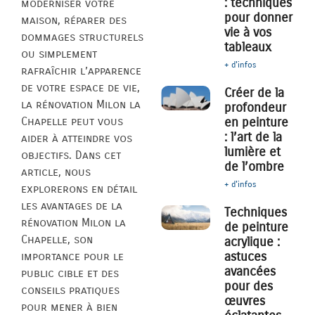
: techniques
moderniser votre
pour donner
maison, réparer des
vie à vos
dommages structurels
tableaux
ou simplement
+ d'infos
rafraîchir l’apparence
de votre espace de vie,
Créer de la
la rénovation Milon la
profondeur
Chapelle peut vous
en peinture
: l’art de la
aider à atteindre vos
lumière et
objectifs. Dans cet
de l’ombre
article, nous
+ d'infos
explorerons en détail
les avantages de la
Techniques
rénovation Milon la
de peinture
Chapelle, son
acrylique :
astuces
importance pour le
avancées
public cible et des
pour des
conseils pratiques
œuvres
pour mener à bien