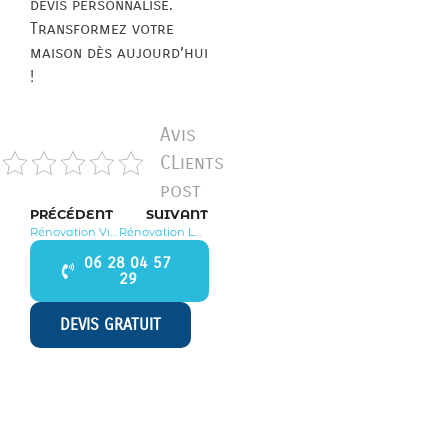
devis personnalisé.
Transformez votre
maison dès aujourd’hui
!
Avis
CLients
post
PRÉCÉDENT
SUIVANT
Rénovation Villiers le Sec 95720
Rénovation Le Mesnil Aubry 95720
06 28 04 57
29
DEVIS GRATUIT