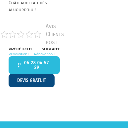
Châteaubleau dès
aujourd’hui!
Avis
CLients
post
PRÉCÉDENT
SUIVANT
Rénovation La Croix en Brie 77370
Rénovation La Chapelle Rablais 77370
06 28 04 57
29
DEVIS GRATUIT