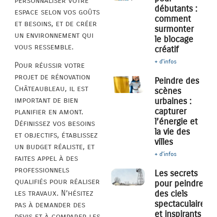
personnaliser votre
débutants :
espace selon vos goûts
comment
et besoins, et de créer
surmonter
un environnement qui
le blocage
vous ressemble.
créatif
+ d'infos
Pour réussir votre
projet de rénovation
Peindre des
Châteaubleau, il est
scènes
important de bien
urbaines :
capturer
planifier en amont.
l’énergie et
Définissez vos besoins
la vie des
et objectifs, établissez
villes
un budget réaliste, et
+ d'infos
faites appel à des
professionnels
Les secrets
qualifiés pour réaliser
pour peindre
des ciels
les travaux. N’hésitez
spectaculaires
pas à demander des
et inspirants
devis et à comparer les