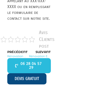
appelant au XXX-XXX-
XXXX ou en remplissant
le formulaire de
contact sur notre site.
Avis
CLients
post
PRÉCÉDENT
SUIVANT
Rénovation Mareil en France 95850
Rénovation Enghien les Bains 95880
06 28 04 57
29
DEVIS GRATUIT