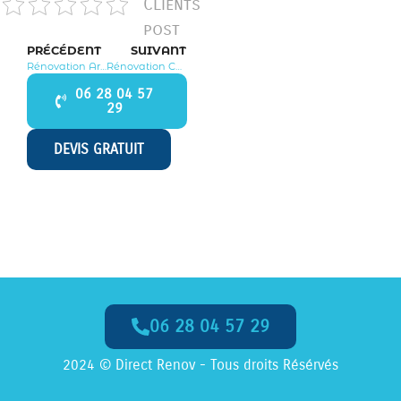
CLients
post
PRÉCÉDENT
SUIVANT
Rénovation Argentières 77390
Rénovation Chaumes en Brie 77390
06 28 04 57
29
DEVIS GRATUIT
06 28 04 57 29
Appelez-Nous dès Maintenant
2024 © Direct Renov - Tous droits Résérvés
06 28 04 57 29
Appel
GRATUIT
, Numéro
non surtaxé