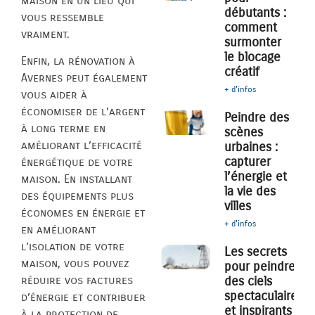
maison en un lieu qui
débutants :
vous ressemble
comment
vraiment.
surmonter
le blocage
Enfin, la rénovation à
créatif
Avernes peut également
+ d'infos
vous aider à
économiser de l’argent
Peindre des
à long terme en
scènes
améliorant l’efficacité
urbaines :
capturer
énergétique de votre
l’énergie et
maison. En installant
la vie des
des équipements plus
villes
économes en énergie et
+ d'infos
en améliorant
l’isolation de votre
Les secrets
maison, vous pouvez
pour peindre
des ciels
réduire vos factures
spectaculaires
d’énergie et contribuer
et inspirants
à la protection de