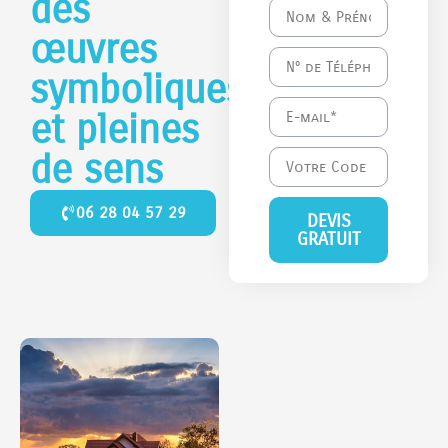
des
œuvres
symboliques
et pleines
de sens
06 28 04 57 29
DEVIS
GRATUIT