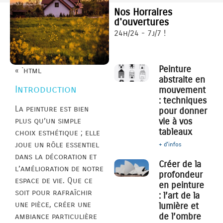
Nos Horraires
d'ouvertures
24h/24 - 7j/7 !
Peinture
« `html
abstraite en
Introduction
mouvement
: techniques
La peinture est bien
pour donner
vie à vos
plus qu’un simple
tableaux
choix esthétique ; elle
joue un rôle essentiel
+ d'infos
dans la décoration et
Créer de la
l’amélioration de notre
profondeur
espace de vie. Que ce
en peinture
soit pour rafraîchir
: l’art de la
une pièce, créer une
lumière et
de l’ombre
ambiance particulière