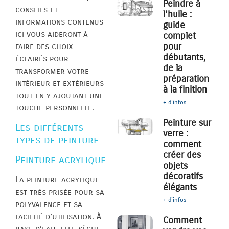
Peindre à
conseils et
l’huile :
informations contenus
guide
ici vous aideront à
complet
pour
faire des choix
débutants,
éclairés pour
de la
transformer votre
préparation
intérieur et extérieurs
à la finition
tout en y ajoutant une
+ d'infos
touche personnelle.
Peinture sur
Les différents
verre :
types de peinture
comment
créer des
Peinture acrylique
objets
décoratifs
La peinture acrylique
élégants
est très prisée pour sa
+ d'infos
polyvalence et sa
facilité d’utilisation. À
Comment
base d’eau, elle sèche