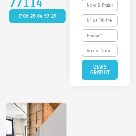
77114
06 28 04 57 29
DEVIS
GRATUIT