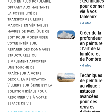
: techniques
plus en plus populaire,
pour donner
offrant aux habitants
vie à vos
la possibilité de
tableaux
transformer leurs
+ d'infos
maisons en véritables
havres de paix. Que ce
Créer de la
soit pour moderniser
profondeur
votre intérieur,
en peinture
: l’art de la
réparer des dommages
lumière et
structurels ou
de l’ombre
simplement apporter
+ d'infos
une touche de
fraîcheur à votre
Techniques
décor, la rénovation
de peinture
Villiers sur Seine est la
acrylique :
astuces
solution idéale pour
avancées
redonner vie à votre
pour des
espace de vie.
œuvres