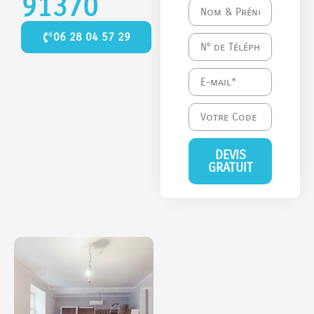
91370
06 28 04 57 29
DEVIS
GRATUIT