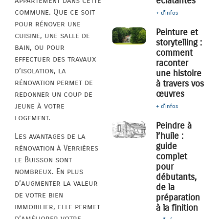
éclatantes
appartement dans cette
commune. Que ce soit
+ d'infos
pour rénover une
Peinture et
cuisine, une salle de
storytelling :
bain, ou pour
comment
effectuer des travaux
raconter
d’isolation, la
une histoire
rénovation permet de
à travers vos
œuvres
redonner un coup de
jeune à votre
+ d'infos
logement.
Peindre à
l’huile :
Les avantages de la
guide
rénovation à Verrières
complet
le Buisson sont
pour
nombreux. En plus
débutants,
d’augmenter la valeur
de la
de votre bien
préparation
immobilier, elle permet
à la finition
d’améliorer votre