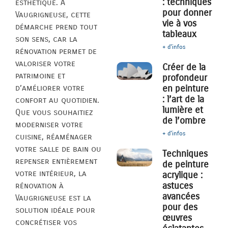
: techniques
esthétique. À
pour donner
Vaugrigneuse, cette
vie à vos
démarche prend tout
tableaux
son sens, car la
+ d'infos
rénovation permet de
valoriser votre
Créer de la
patrimoine et
profondeur
d’améliorer votre
en peinture
: l’art de la
confort au quotidien.
lumière et
Que vous souhaitiez
de l’ombre
moderniser votre
+ d'infos
cuisine, réaménager
votre salle de bain ou
Techniques
repenser entièrement
de peinture
votre intérieur, la
acrylique :
astuces
rénovation à
avancées
Vaugrigneuse est la
pour des
solution idéale pour
œuvres
concrétiser vos