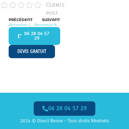
CLients
post
PRÉCÉDENT
SUIVANT
Rénovation Chars 95750
Rénovation Buhy 95770
06 28 04 57
29
DEVIS GRATUIT
06 28 04 57 29
Appelez-Nous dès Maintenant
2024 © Direct Renov - Tous droits Résérvés
06 28 04 57 29
Appel
GRATUIT
, Numéro
non surtaxé