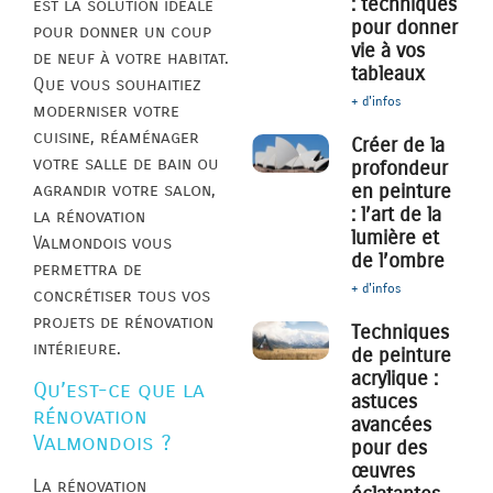
: techniques
est la solution idéale
pour donner
pour donner un coup
vie à vos
de neuf à votre habitat.
tableaux
Que vous souhaitiez
+ d'infos
moderniser votre
cuisine, réaménager
Créer de la
votre salle de bain ou
profondeur
agrandir votre salon,
en peinture
: l’art de la
la rénovation
lumière et
Valmondois vous
de l’ombre
permettra de
+ d'infos
concrétiser tous vos
projets de rénovation
Techniques
intérieure.
de peinture
acrylique :
Qu’est-ce que la
astuces
rénovation
avancées
Valmondois ?
pour des
œuvres
La rénovation