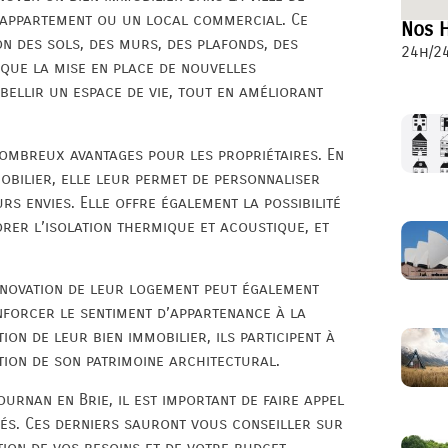
n appartement ou un local commercial. Ce
Nos H
n des sols, des murs, des plafonds, des
24h/24
i que la mise en place de nouvelles
bellir un espace de vie, tout en améliorant
nombreux avantages pour les propriétaires. En
obilier, elle leur permet de personnaliser
rs envies. Elle offre également la possibilité
orer l’isolation thermique et acoustique, et
énovation de leur logement peut également
enforcer le sentiment d’appartenance à la
on de leur bien immobilier, ils participent à
ation de son patrimoine architectural.
urnan en Brie, il est important de faire appel
tés. Ces derniers sauront vous conseiller sur
ion de vos besoins et de votre budget.