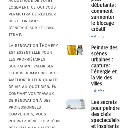
acoustique de votre
débutants :
logement, ce qui vous
comment
permettra de réaliser
surmonter
des économies
le blocage
d’énergie sur le long
créatif
terme.
+ d'infos
La rénovation Thomery
Peindre des
est essentielle pour
scènes
les propriétaires
urbaines :
capturer
souhaitant valoriser
l’énergie et
leur bien immobilier et
la vie des
améliorer leur qualité
villes
de vie au quotidien. En
+ d'infos
confiant vos travaux
de rénovation à des
Les secrets
professionnels
pour peindre
des ciels
compétents, vous
spectaculaires
pourrez bénéficier d’un
et inspirants
résultat à la hauteur