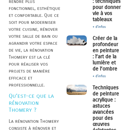
: techniques
rendre plus
pour donner
fonctionnel, esthétique
vie à vos
et confortable. Que ce
tableaux
soit pour moderniser
+ d'infos
votre cuisine, rénover
votre salle de bain ou
Créer de la
agrandir votre espace
profondeur
de vie, la rénovation
en peinture
: l’art de la
Thomery est la clé
lumière et
pour réaliser vos
de l’ombre
projets de manière
+ d'infos
efficace et
professionnelle.
Techniques
de peinture
Qu’est-ce que la
acrylique :
rénovation
astuces
Thomery ?
avancées
pour des
La rénovation Thomery
œuvres
consiste à rénover et