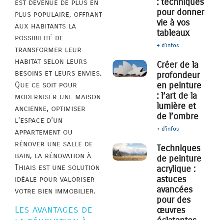
: techniques
est devenue de plus en
pour donner
plus populaire, offrant
vie à vos
aux habitants la
tableaux
possibilité de
+ d'infos
transformer leur
habitat selon leurs
Créer de la
besoins et leurs envies.
profondeur
Que ce soit pour
en peinture
: l’art de la
moderniser une maison
lumière et
ancienne, optimiser
de l’ombre
l’espace d’un
+ d'infos
appartement ou
rénover une salle de
Techniques
bain, la rénovation à
de peinture
Thiais est une solution
acrylique :
astuces
idéale pour valoriser
avancées
votre bien immobilier.
pour des
Les avantages de
œuvres