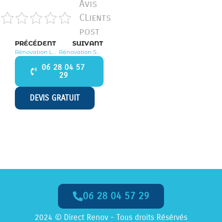
Avis
CLients
post
PRÉCÉDENT
SUIVANT
Rénovation Longueville 77650
Rénovation Saint Loup de Naud 77650
06 28 04 57
29
DEVIS GRATUIT
06 28 04 57 29
Appelez-Nous dès Maintenant
2024 © Direct Renov - Tous droits Résérvés
06 28 04 57 29