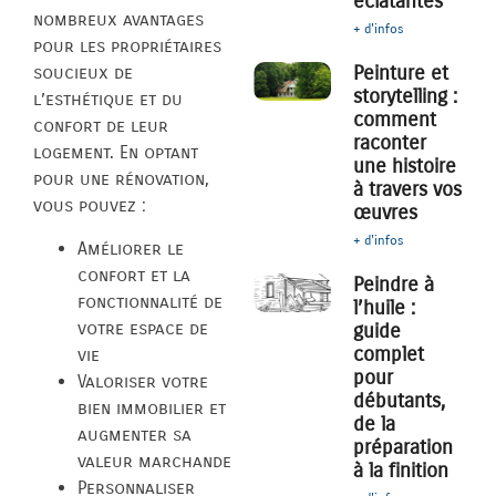
éclatantes
nombreux avantages
+ d'infos
pour les propriétaires
Peinture et
soucieux de
storytelling :
l’esthétique et du
comment
confort de leur
raconter
logement. En optant
une histoire
pour une rénovation,
à travers vos
vous pouvez :
œuvres
+ d'infos
Améliorer le
confort et la
Peindre à
fonctionnalité de
l’huile :
votre espace de
guide
complet
vie
pour
Valoriser votre
débutants,
bien immobilier et
de la
augmenter sa
préparation
valeur marchande
à la finition
Personnaliser