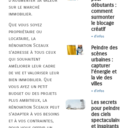
d’augmenter sa valeur
débutants :
sur le marché
comment
immobilier.
surmonter
le blocage
Que vous soyez
créatif
propriétaire ou
+ d'infos
locataire, la
rénovation Sceaux
Peindre des
s’adresse à tous ceux
scènes
qui souhaitent
urbaines :
capturer
améliorer leur cadre
l’énergie et
de vie et valoriser leur
la vie des
bien immobilier. Que
villes
vous ayez un petit
+ d'infos
budget ou des projets
plus ambitieux, la
Les secrets
rénovation Sceaux peut
pour peindre
des ciels
s’adapter à vos besoins
spectaculaires
et à vos contraintes,
et inspirants
pour vous offrir un