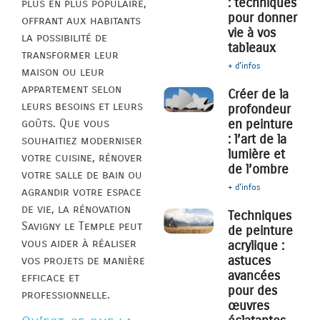
: techniques
plus en plus populaire,
pour donner
offrant aux habitants
vie à vos
la possibilité de
tableaux
transformer leur
+ d'infos
maison ou leur
appartement selon
Créer de la
leurs besoins et leurs
profondeur
goûts. Que vous
en peinture
: l’art de la
souhaitiez moderniser
lumière et
votre cuisine, rénover
de l’ombre
votre salle de bain ou
+ d'infos
agrandir votre espace
de vie, la rénovation
Techniques
Savigny le Temple peut
de peinture
vous aider à réaliser
acrylique :
astuces
vos projets de manière
avancées
efficace et
pour des
professionnelle.
œuvres