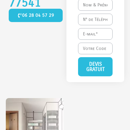
77541
06 28 04 57 29
DEVIS
GRATUIT