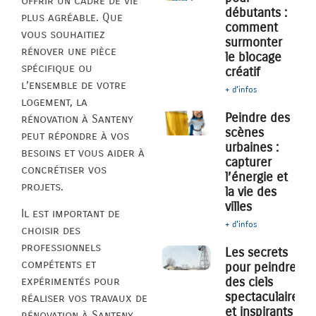
offrir un cadre de vie
débutants :
plus agréable. Que
comment
vous souhaitiez
surmonter
rénover une pièce
le blocage
spécifique ou
créatif
l’ensemble de votre
+ d'infos
logement, la
Peindre des
rénovation à Santeny
scènes
peut répondre à vos
urbaines :
besoins et vous aider à
capturer
concrétiser vos
l’énergie et
projets.
la vie des
villes
Il est important de
+ d'infos
choisir des
professionnels
Les secrets
compétents et
pour peindre
des ciels
expérimentés pour
spectaculaires
réaliser vos travaux de
et inspirants
rénovation à Santeny.