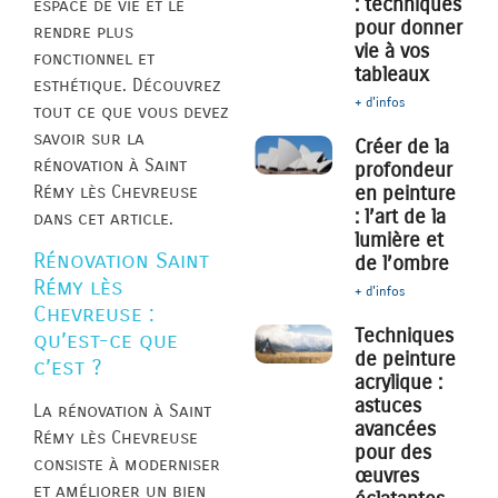
: techniques
espace de vie et le
pour donner
rendre plus
vie à vos
fonctionnel et
tableaux
esthétique. Découvrez
+ d'infos
tout ce que vous devez
savoir sur la
Créer de la
rénovation à Saint
profondeur
Rémy lès Chevreuse
en peinture
: l’art de la
dans cet article.
lumière et
Rénovation Saint
de l’ombre
Rémy lès
+ d'infos
Chevreuse :
Techniques
qu’est-ce que
de peinture
c’est ?
acrylique :
astuces
La rénovation à Saint
avancées
Rémy lès Chevreuse
pour des
consiste à moderniser
œuvres
et améliorer un bien