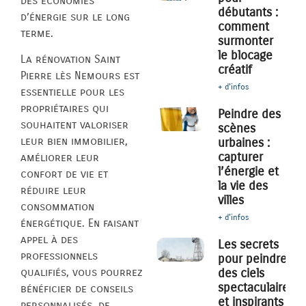
des économies
débutants :
d’énergie sur le long
comment
terme.
surmonter
le blocage
La rénovation Saint
créatif
Pierre lès Nemours est
+ d'infos
essentielle pour les
propriétaires qui
Peindre des
souhaitent valoriser
scènes
leur bien immobilier,
urbaines :
capturer
améliorer leur
l’énergie et
confort de vie et
la vie des
réduire leur
villes
consommation
+ d'infos
énergétique. En faisant
appel à des
Les secrets
professionnels
pour peindre
des ciels
qualifiés, vous pourrez
spectaculaires
bénéficier de conseils
et inspirants
personnalisés, de