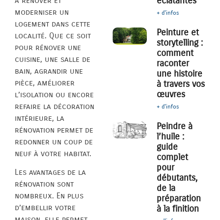
éclatantes
à rénover et
moderniser un
+ d'infos
logement dans cette
Peinture et
localité. Que ce soit
storytelling :
pour rénover une
comment
cuisine, une salle de
raconter
bain, agrandir une
une histoire
pièce, améliorer
à travers vos
œuvres
l’isolation ou encore
refaire la décoration
+ d'infos
intérieure, la
Peindre à
rénovation permet de
l’huile :
redonner un coup de
guide
neuf à votre habitat.
complet
pour
Les avantages de la
débutants,
rénovation sont
de la
nombreux. En plus
préparation
d’embellir votre
à la finition
maison, elle permet