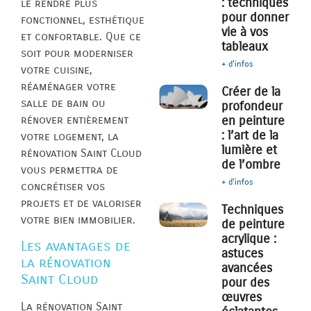
: techniques
le rendre plus
pour donner
fonctionnel, esthétique
vie à vos
et confortable. Que ce
tableaux
soit pour moderniser
+ d'infos
votre cuisine,
réaménager votre
Créer de la
salle de bain ou
profondeur
rénover entièrement
en peinture
: l’art de la
votre logement, la
lumière et
rénovation Saint Cloud
de l’ombre
vous permettra de
+ d'infos
concrétiser vos
projets et de valoriser
Techniques
votre bien immobilier.
de peinture
acrylique :
Les avantages de
astuces
la rénovation
avancées
Saint Cloud
pour des
œuvres
La rénovation Saint