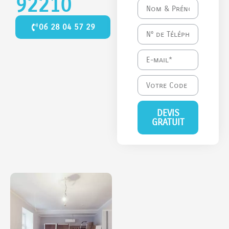
92210
06 28 04 57 29
DEVIS
GRATUIT