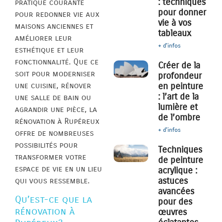
: techniques
pratique courante
pour donner
pour redonner vie aux
vie à vos
maisons anciennes et
tableaux
améliorer leur
+ d'infos
esthétique et leur
fonctionnalité. Que ce
Créer de la
soit pour moderniser
profondeur
une cuisine, rénover
en peinture
: l’art de la
une salle de bain ou
lumière et
agrandir une pièce, la
de l’ombre
rénovation à Rupéreux
+ d'infos
offre de nombreuses
possibilités pour
Techniques
transformer votre
de peinture
espace de vie en un lieu
acrylique :
astuces
qui vous ressemble.
avancées
Qu’est-ce que la
pour des
rénovation à
œuvres