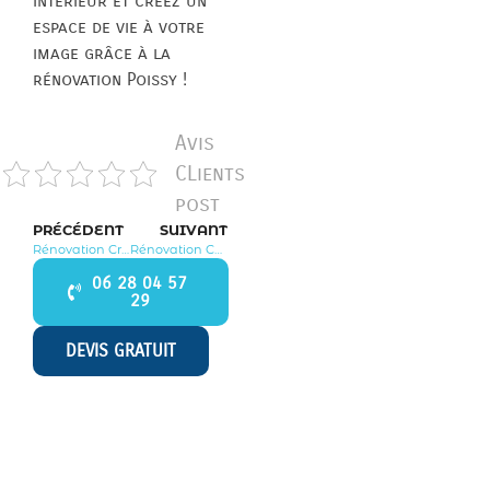
intérieur et créez un
espace de vie à votre
image grâce à la
rénovation Poissy !
Avis
CLients
post
PRÉCÉDENT
SUIVANT
Rénovation Croissy sur Seine 78290
Rénovation Coignières 78310
06 28 04 57
29
DEVIS GRATUIT