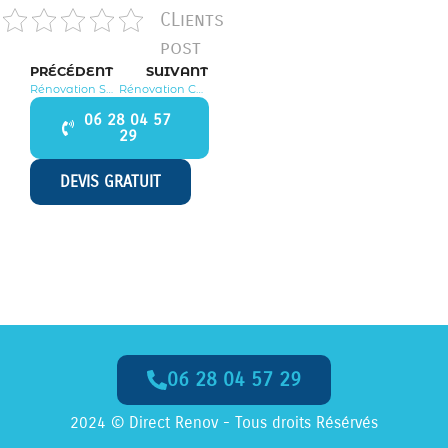
CLients
post
PRÉCÉDENT
SUIVANT
Rénovation Saclay 91400
Rénovation Corbreuse 91410
06 28 04 57
29
DEVIS GRATUIT
06 28 04 57 29
Appelez-Nous dès Maintenant
2024 © Direct Renov - Tous droits Résérvés
06 28 04 57 29
Appel
GRATUIT
, Numéro
non surtaxé