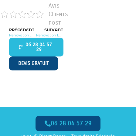
Avis
CLients
post
PRÉCÉDENT
SUIVANT
Rénovation Méry sur Marne 77730
Rénovation Larchant 77760
06 28 04 57
29
DEVIS GRATUIT
06 28 04 57 29
Appelez-Nous dès Maintenant