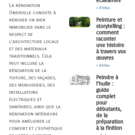
éclatantes
La rénovation
+ d'infos
Omerville consiste à
Peinture et
rénover un bien
storytelling :
immobilier dans le
comment
respect de
raconter
l’architecture locale
une histoire
et des matériaux
à travers vos
traditionnels. Cela
œuvres
peut inclure la
+ d'infos
rénovation de la
Peindre à
toiture, des façades,
l’huile :
des menuiseries, des
guide
installations
complet
électriques et
pour
sanitaires, ainsi que la
débutants,
rénovation intérieure
de la
pour améliorer le
préparation
à la finition
confort et l’esthétique