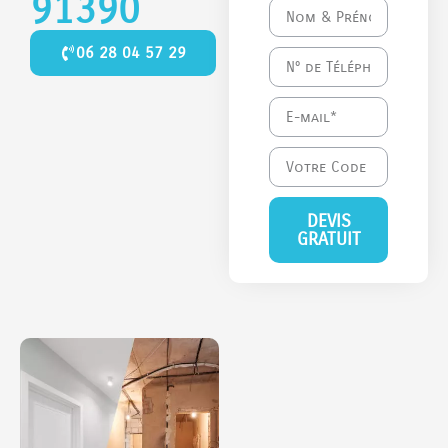
91390
06 28 04 57 29
DEVIS
GRATUIT