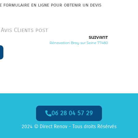
 formulaire en ligne pour obtenir un devis
Avis CLients post
SUIVANT
Rénovation Bray sur Seine 77480
06 28 04 57 29
2024 © Direct Renov - Tous droits Résérvés