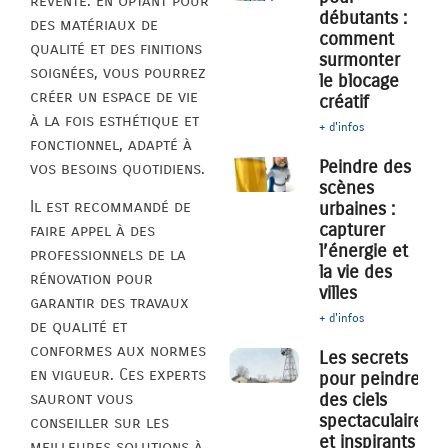
revente. En optant pour
débutants :
des matériaux de
comment
qualité et des finitions
surmonter
soignées, vous pourrez
le blocage
créer un espace de vie
créatif
à la fois esthétique et
+ d'infos
fonctionnel, adapté à
Peindre des
vos besoins quotidiens.
scènes
Il est recommandé de
urbaines :
capturer
faire appel à des
l’énergie et
professionnels de la
la vie des
rénovation pour
villes
garantir des travaux
+ d'infos
de qualité et
conformes aux normes
Les secrets
en vigueur. Ces experts
pour peindre
des ciels
sauront vous
spectaculaires
conseiller sur les
et inspirants
meilleures solutions à