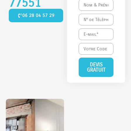
77551
06 28 04 57 29
DEVIS
GRATUIT