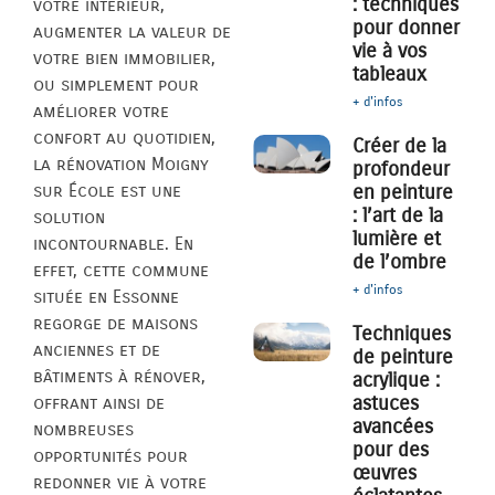
: techniques
votre intérieur,
pour donner
augmenter la valeur de
vie à vos
votre bien immobilier,
tableaux
ou simplement pour
+ d'infos
améliorer votre
confort au quotidien,
Créer de la
la rénovation Moigny
profondeur
sur École est une
en peinture
: l’art de la
solution
lumière et
incontournable. En
de l’ombre
effet, cette commune
+ d'infos
située en Essonne
regorge de maisons
Techniques
anciennes et de
de peinture
bâtiments à rénover,
acrylique :
astuces
offrant ainsi de
avancées
nombreuses
pour des
opportunités pour
œuvres
redonner vie à votre