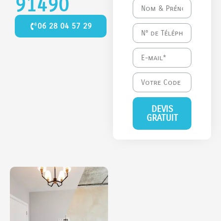
91490
06 28 04 57 29
DEVIS
GRATUIT