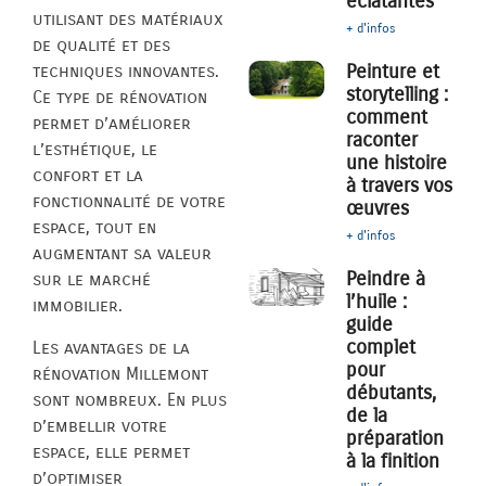
éclatantes
utilisant des matériaux
+ d'infos
de qualité et des
Peinture et
techniques innovantes.
storytelling :
Ce type de rénovation
comment
permet d’améliorer
raconter
l’esthétique, le
une histoire
confort et la
à travers vos
fonctionnalité de votre
œuvres
espace, tout en
+ d'infos
augmentant sa valeur
Peindre à
sur le marché
l’huile :
immobilier.
guide
complet
Les avantages de la
pour
rénovation Millemont
débutants,
sont nombreux. En plus
de la
d’embellir votre
préparation
espace, elle permet
à la finition
d’optimiser