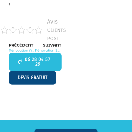
!
Avis
CLients
post
PRÉCÉDENT
SUIVANT
Rénovation Auffreville Brasseuil 78930
Rénovation Saint Illiers la Ville 78980
06 28 04 57
29
DEVIS GRATUIT