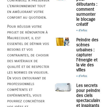
contribuez à préserver
débutants :
l’environnement tout
comment
en améliorant votre
surmonter
confort au quotidien.
le blocage
créatif
Pour réussir votre
+ d'infos
projet de rénovation à
Maurecourt, il est
Peindre des
essentiel de définir vos
scènes
besoins et vos
urbaines :
capturer
contraintes, de choisir
l’énergie et
des matériaux de
la vie des
qualité et de respecter
villes
les normes en vigueur.
+ d'infos
En vous entourant de
professionnels
Les secrets
compétents et
pour peindre
des ciels
expérimentés, vous
spectaculaires
pourrez concrétiser
et inspirants
vos idées et