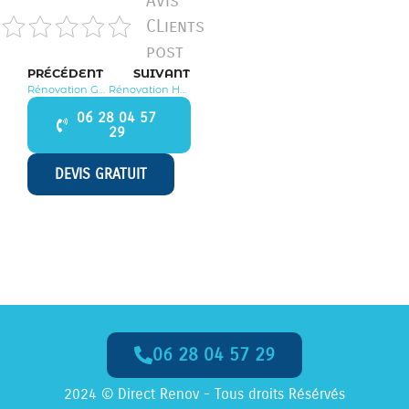
Avis
CLients
post
PRÉCÉDENT
SUIVANT
Rénovation Goupillières 78770
Rénovation Hargeville 78790
06 28 04 57
29
DEVIS GRATUIT
06 28 04 57 29
Appelez-Nous dès Maintenant
2024 © Direct Renov - Tous droits Résérvés
06 28 04 57 29