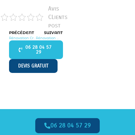
Avis
CLients
post
PRÉCÉDENT
SUIVANT
Rénovation Crespières 78121
Rénovation Montainville 78124
06 28 04 57
29
DEVIS GRATUIT
06 28 04 57 29
Appelez-Nous dès Maintenant