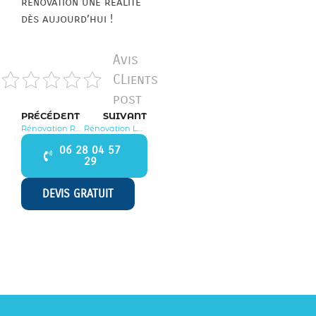
rénovation une réalité
dès aujourd’hui !
Avis
CLients
post
PRÉCÉDENT
SUIVANT
Rénovation Rosny sur Seine 78710
Rénovation La Celle les Bordes 78720
06 28 04 57
29
DEVIS GRATUIT