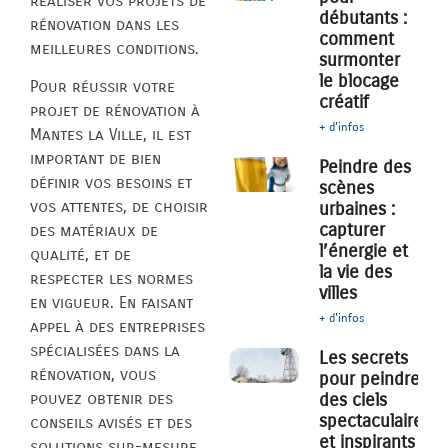
réaliser vos projets de
débutants :
rénovation dans les
comment
meilleures conditions.
surmonter
le blocage
Pour réussir votre
créatif
projet de rénovation à
+ d'infos
Mantes la Ville, il est
important de bien
Peindre des
définir vos besoins et
scènes
vos attentes, de choisir
urbaines :
capturer
des matériaux de
l’énergie et
qualité, et de
la vie des
respecter les normes
villes
en vigueur. En faisant
+ d'infos
appel à des entreprises
spécialisées dans la
Les secrets
rénovation, vous
pour peindre
des ciels
pouvez obtenir des
spectaculaires
conseils avisés et des
et inspirants
solutions sur-mesure